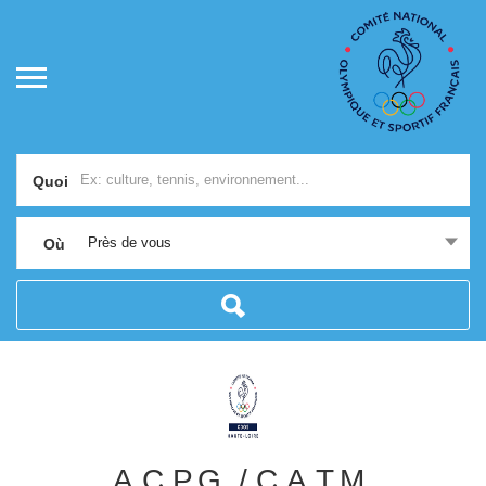
Quoi
Près de vous
Où
A.C.P.G. / C.A.T.M.