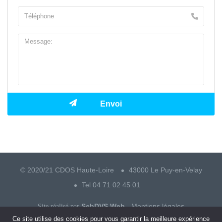
© 2020/21 CDOS Haute-Loire
43000 Le Puy-en-Velay
Tel 04 71 02 45 01
SebDVS Web
Mentions légales
Site réalisé par
-
Ce site utilise des cookies pour vous garantir la meilleure expérience