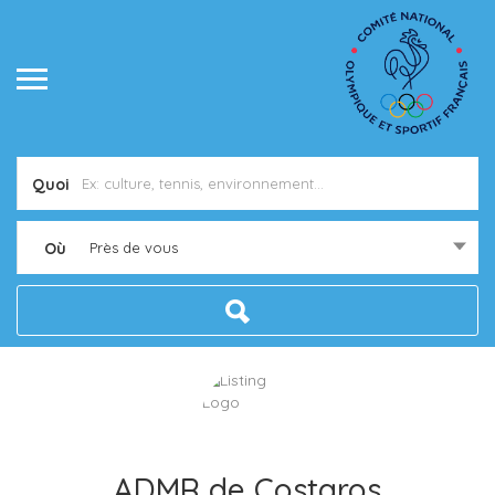
Quoi
Où
Près de vous
ADMR de Costaros