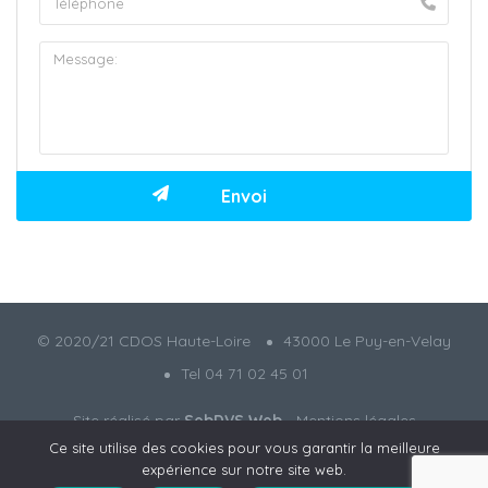
© 2020/21 CDOS Haute-Loire
43000 Le Puy-en-Velay
Tel 04 71 02 45 01
Site réalisé par
SebDVS Web
-
Mentions légales
Ce site utilise des cookies pour vous garantir la meilleure
expérience sur notre site web.