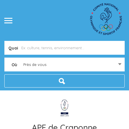
Quoi
Où
Près de vous
APE de Craponne