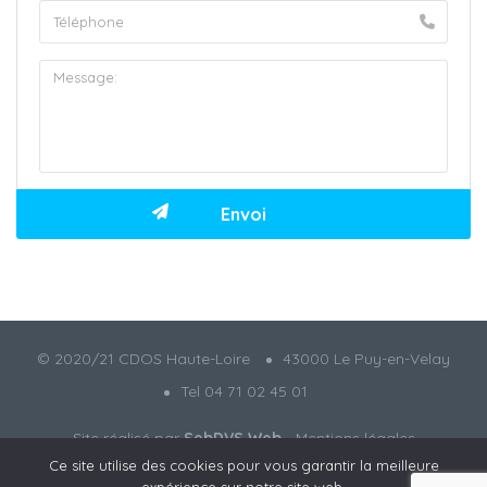
© 2020/21 CDOS Haute-Loire
43000 Le Puy-en-Velay
Tel 04 71 02 45 01
Site réalisé par
SebDVS Web
-
Mentions légales
Ce site utilise des cookies pour vous garantir la meilleure