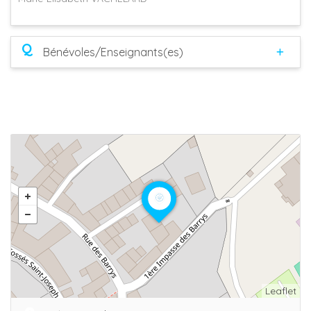
Q
Bénévoles/Enseignants(es)
Leaflet