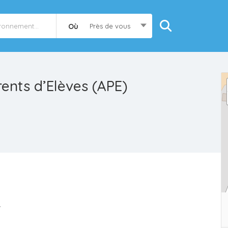
Où
Près de vous
rents d’Elèves (APE)
.