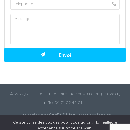
© 2020/21 CDOS Haute-Loire
43000 Le Puy-en-Velay
Tel 04 71 02 45 01
Site réalisé par
SebDVS Web
-
Mentions légales
Ce site utilise des cookies pour vous garantir la meilleure
expérience sur notre site web.