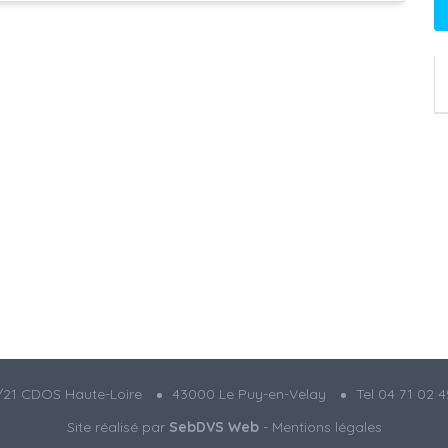
21 CDOS Haute-Loire
43000 Le Puy-en-Velay
Tel 04 71 02 4
Site réalisé par
SebDVS Web
-
Mentions légales