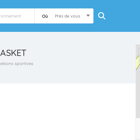
Où
Près de vous
BASKET
étions sportives