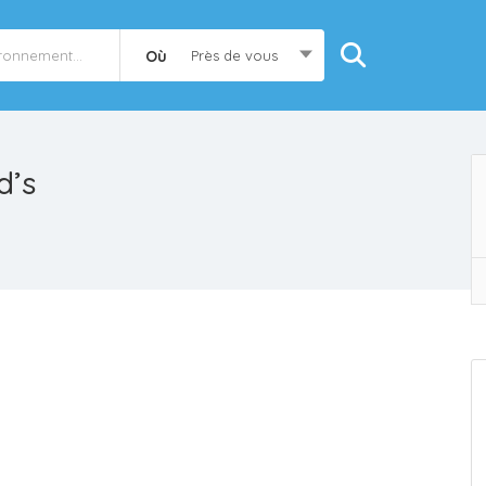
Où
Près de vous
d’s