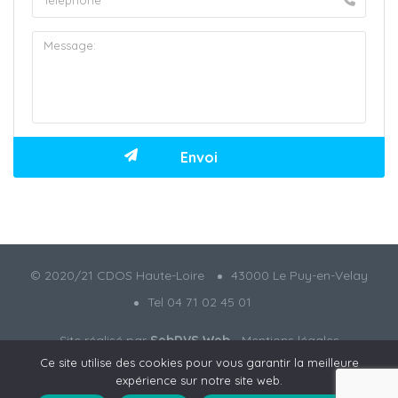
© 2020/21 CDOS Haute-Loire
43000 Le Puy-en-Velay
Tel 04 71 02 45 01
Site réalisé par
SebDVS Web
-
Mentions légales
Ce site utilise des cookies pour vous garantir la meilleure
expérience sur notre site web.