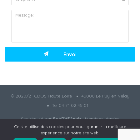
© 2020/21 CDOS Haute-Loire
43000 Le Puy-en-Velay
Tel 04 71 02 45 01
Site réalisé par
SebDVS Web
-
Mentions légales
Ce site utilise des cookies pour vous garantir la meilleure
expérience sur notre site web.