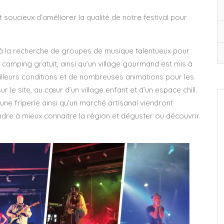
soucieux d’améliorer la qualité de notre festival pour
à la recherche de groupes de musique talentueux pour
amping gratuit, ainsi qu’un village gourmand est mis à
eilleurs conditions et de nombreuses animations pour les
 le site, au cœur d’un village enfant et d’un espace chill.
ne friperie ainsi qu’un marché artisanal viendront
dre à mieux connaitre la région et déguster ou découvrir