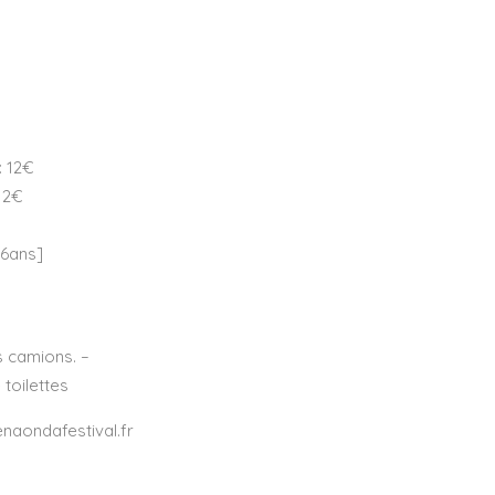
: 12€
12€
16ans]
s camions. –
toilettes
uenaondafestival.fr