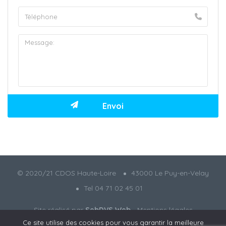
© 2020/21 CDOS Haute-Loire
43000 Le Puy-en-Velay
Tel 04 71 02 45 01
Site réalisé par
SebDVS Web
-
Mentions légales
Ce site utilise des cookies pour vous garantir la meilleure