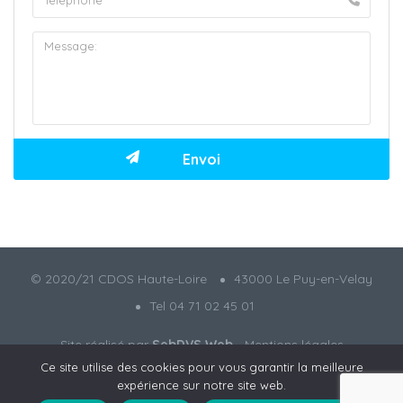
© 2020/21 CDOS Haute-Loire
43000 Le Puy-en-Velay
Tel 04 71 02 45 01
Site réalisé par
SebDVS Web
-
Mentions légales
Ce site utilise des cookies pour vous garantir la meilleure
expérience sur notre site web.