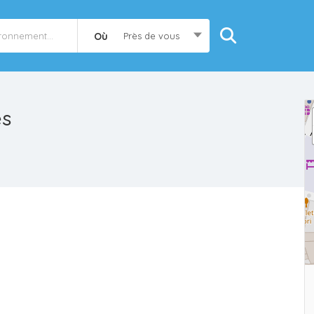
Où
Près de vous
es