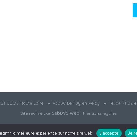
21 CDOS Haute-Loire
43000 Le Puy-en-Velay
Tel 04 71 02 4
Site réalisé par
SebDVS Web
-
Mentions légales
rantir la meilleure expérience sur notre site web.
J'accepte
Je r