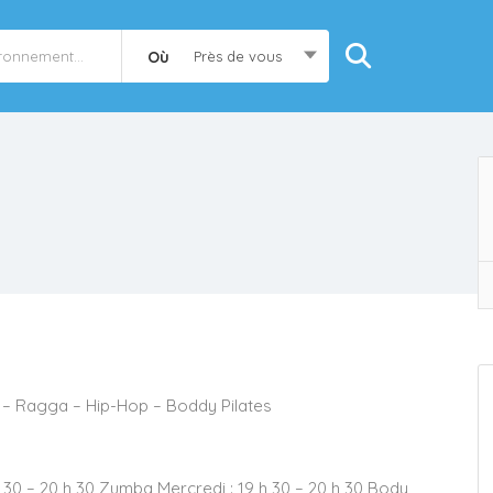
Où
Près de vous
 – Ragga – Hip-Hop – Boddy Pilates
h 30 – 20 h 30 Zumba Mercredi : 19 h 30 – 20 h 30 Body