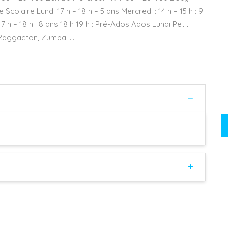
olaire Lundi 17 h – 18 h – 5 ans Mercredi : 14 h – 15 h : 9
s 17 h – 18 h : 8 ans 18 h 19 h : Pré-Ados Ados Lundi Petit
 Raggaeton, Zumba …..