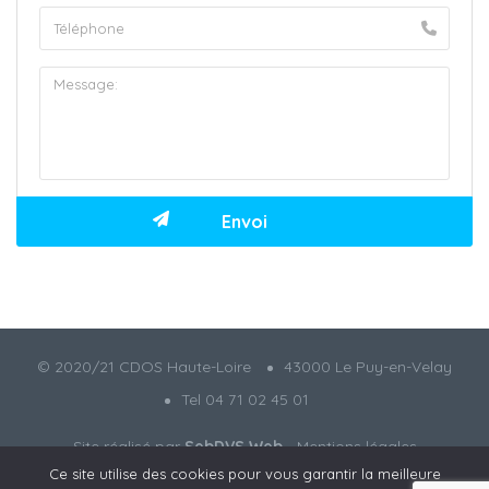
© 2020/21 CDOS Haute-Loire
43000 Le Puy-en-Velay
Tel 04 71 02 45 01
Site réalisé par
SebDVS Web
-
Mentions légales
Ce site utilise des cookies pour vous garantir la meilleure