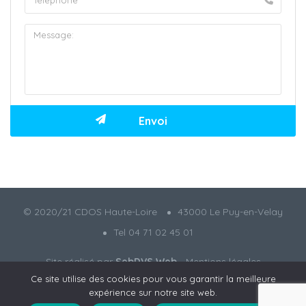
© 2020/21 CDOS Haute-Loire
43000 Le Puy-en-Velay
Tel 04 71 02 45 01
Site réalisé par
SebDVS Web
-
Mentions légales
Ce site utilise des cookies pour vous garantir la meilleure
expérience sur notre site web.