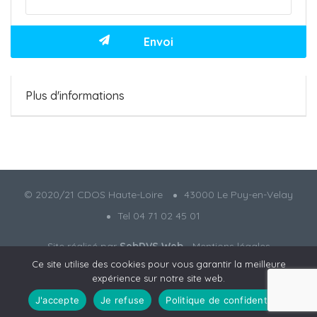
Plus d'informations
© 2020/21 CDOS Haute-Loire
43000 Le Puy-en-Velay
Tel 04 71 02 45 01
Site réalisé par
SebDVS Web
-
Mentions légales
Ce site utilise des cookies pour vous garantir la meilleure
expérience sur notre site web.
J'accepte
Je refuse
Politique de confidentialité