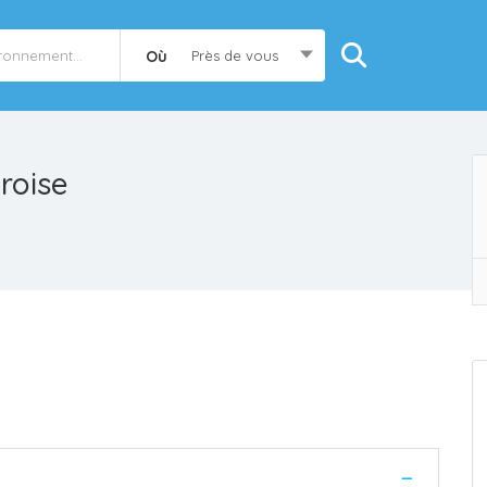
Où
Près de vous
roise