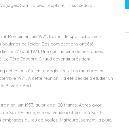
 voyages. Son fils, Jean Baptiste, lui succédait.
Romain en juin 1971. Il aimait le sport « boules »
s boulistes de l’aider. Des convocations ont été
 lieu le 27 août 1971. Une quarantaine de personnes
. Le Père Edouard Giraud devenait président.
 cinq adhésions étaient enregistrées. Les membres du
tembre 1971. A cette réunion, il a été décidé d’étudier un
 de Buvette-Abri.
ain en juin 1953, au prix de 120 francs. Après avoir
e Saint-Etienne, elle est venue « atterrir » à Saint-
les ombrages du jeu de boules. Malheureusement, la pluie,