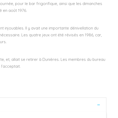
 journée, pour le bar frigorifique, ainsi que les dimanches
é en août 1976.
nt injouables. Il y avait une importante dénivellation du
 nécessaire. Les quatre jeux ont été révisés en 1986, car,
urs.
e, et, allait se retirer à Dunières. Les membres du bureau
l’acceptait.