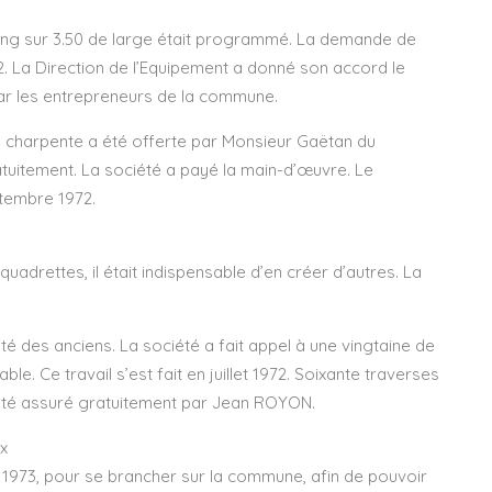
ong sur 3.50 de large était programmé. La demande de
. La Direction de l’Equipement a donné son accord le
ar les entrepreneurs de la commune.
a charpente a été offerte par Monsieur Gaëtan du
tuitement. La société a payé la main-d’œuvre. Le
ptembre 1972.
adrettes, il était indispensable d’en créer d’autres. La
é des anciens. La société a fait appel à une vingtaine de
ble. Ce travail s’est fait en juillet 1972. Soixante traverses
 été assuré gratuitement par Jean ROYON.
ux
et 1973, pour se brancher sur la commune, afin de pouvoir