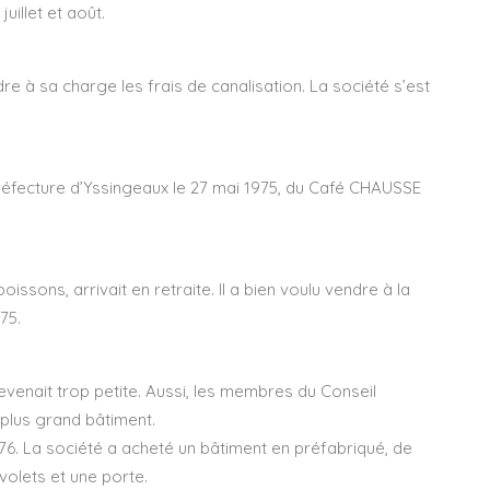
uillet et août.
e à sa charge les frais de canalisation. La société s’est
-Préfecture d’Yssingeaux le 27 mai 1975, du Café CHAUSSE
issons, arrivait en retraite. Il a bien voulu vendre à la
75.
devenait trop petite. Aussi, les membres du Conseil
 plus grand bâtiment.
976. La société a acheté un bâtiment en préfabriqué, de
volets et une porte.