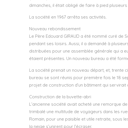
dimanches, il était obligé de faire à pied plusieurs
La société en 1967 arrêta ses activités.
Nouveau rebondissement
Le Père Edouard GIRAUD a été nommé curé de Saint-
pendant ses loisirs. Aussi, il a demandé à plusieur
distribuées pour une assemblée générale qui a eu
étaient présentes. Un nouveau bureau a été formé
La société prenait un nouveau départ, et, trente
bureau se sont réunis pour première fois le 18 sep
projet de construction d’un bâtiment qui servirait
Construction de la buvette-abri
L’ancienne société avait acheté une remorque de tr
trimbalé une multitude de voyageurs dans les rues d
Romain, pour une paisible et utile retraite, sous 
la neige s’unirent pour l’écraser.