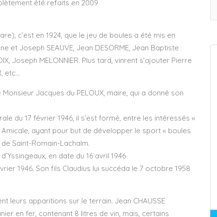
plètement été refaits en 2009
are), c’est en 1924, que le jeu de boules a été mis en
toine et Joseph SEAUVE, Jean DESORME, Jean Baptiste
 Joseph MELONNIER. Plus tard, vinrent s’ajouter Pierre
, etc…
e Monsieur Jacques du PELOUX, maire, qui a donné son
 du 17 février 1946, il s’est formé, entre les intéressés «
 Amicale, ayant pour but de développer le sport « boules
» de Saint-Romain-Lachalm.
d’Yssingeaux, en date du 16 avril 1946
rier 1946. Son fils Claudius lui succéda le 7 octobre 1958
ent leurs apparitions sur le terrain. Jean CHAUSSE
anier en fer, contenant 8 litres de vin, mais, certains