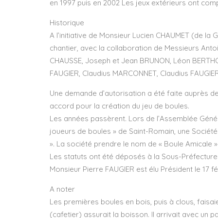
en 1997 puis en 2002 Les jeux extérieurs ont com
Historique
A l’initiative de Monsieur Lucien CHAUMET (de la G
chantier, avec la collaboration de Messieurs An
CHAUSSE, Joseph et Jean BRUNON, Léon BERTHOIX,
FAUGIER, Claudius MARCONNET, Claudius FAUGIER
Une demande d’autorisation a été faite auprès d
accord pour la création du jeu de boules.
Les années passèrent. Lors de l’Assemblée Générale
joueurs de boules » de Saint-Romain, une Société
». La société prendre le nom de « Boule Amicale 
Les statuts ont été déposés à la Sous-Préfecture 
Monsieur Pierre FAUGIER est élu Président le 17 fév
A noter
Les premières boules en bois, puis à clous, faisai
(cafetier) assurait la boisson. Il arrivait avec un p