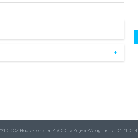
21 CDOS Haute-Loire
43000 Le Puy-en-Velay
Tel 04 71 02 4