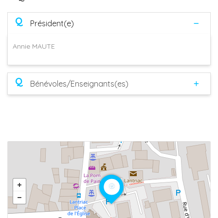
Q
Président(e)
Annie MAUTE
Q
Bénévoles/Enseignants(es)