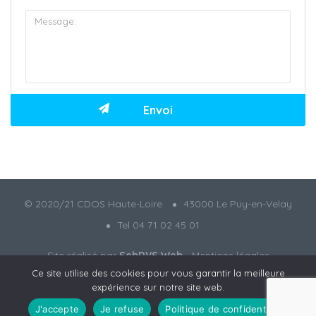
© 2020/21 CDOS Haute-Loire
43000 Le Puy-en-Velay
Tel 04 71 02 45 01
Site réalisé par
SebDVS Web
-
Mentions légales
Ce site utilise des cookies pour vous garantir la meilleure
expérience sur notre site web.
J'accepte
Je refuse
Politique de confidentialité