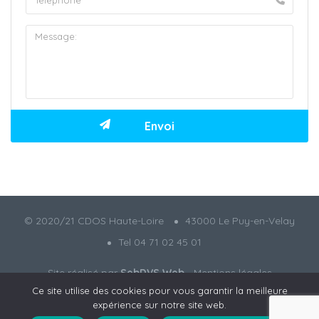
© 2020/21 CDOS Haute-Loire
43000 Le Puy-en-Velay
Tel 04 71 02 45 01
Site réalisé par
SebDVS Web
-
Mentions légales
Ce site utilise des cookies pour vous garantir la meilleure
expérience sur notre site web.