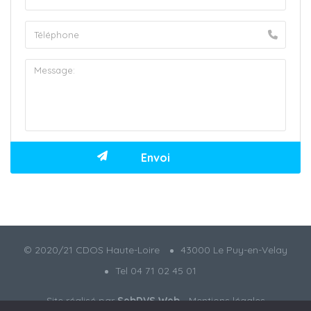
© 2020/21 CDOS Haute-Loire
43000 Le Puy-en-Velay
Tel 04 71 02 45 01
Site réalisé par
SebDVS Web
-
Mentions légales