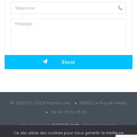
© 2020/21 CDOS Haute-Loire
43000 Le Puy-en-Velay
Tel 04 71 02 45 01
Site réalisé par
SebDVS Web
-
Mentions légales
Ce site utilise des cookies pour vous garantir la meilleure