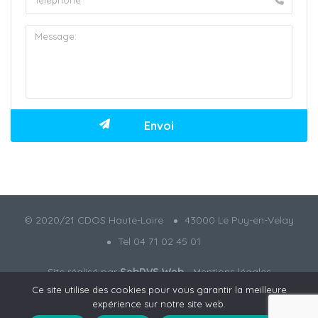
© 2020/21 CDOS Haute-Loire
43000 Le Puy-en-Velay
Tel 04 71 02 45 01
Site réalisé par
SebDVS Web
-
Mentions légales
Ce site utilise des cookies pour vous garantir la meilleure
expérience sur notre site web.