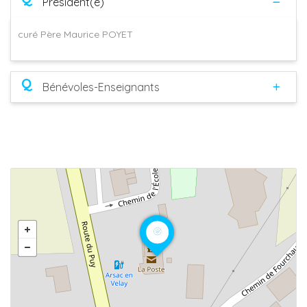
Président(e)
curé Père Maurice POYET
Q
Bénévoles-Enseignants