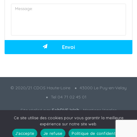
© 2020/21 CDOS Haute-Loire
43000 Le Puy-en-Velay
Tel 04 71 02 45 01
Site réalisé par
SebDVS Web
-
Mentions légales
Ce site utilise des cookies pour vous garantir la meilleure
expérience sur notre site web.
J'accepte
Je refuse
Politique de confidentialité