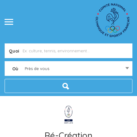
Quoi
Où
Près de vous
Ré-Création