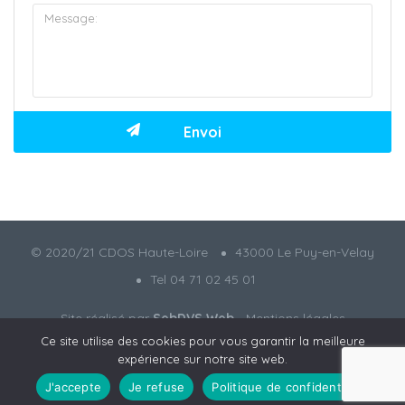
© 2020/21 CDOS Haute-Loire
43000 Le Puy-en-Velay
Tel 04 71 02 45 01
Site réalisé par
SebDVS Web
-
Mentions légales
Ce site utilise des cookies pour vous garantir la meilleure
expérience sur notre site web.
J'accepte
Je refuse
Politique de confidentialité