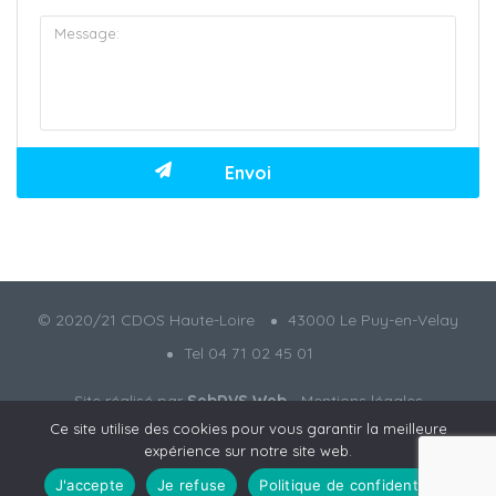
© 2020/21 CDOS Haute-Loire
43000 Le Puy-en-Velay
Tel 04 71 02 45 01
Site réalisé par
SebDVS Web
-
Mentions légales
Ce site utilise des cookies pour vous garantir la meilleure
expérience sur notre site web.
J'accepte
Je refuse
Politique de confidentialité