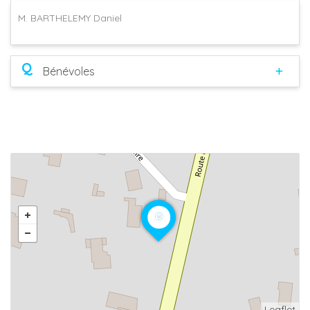
M. BARTHELEMY Daniel
Q
Bénévoles
Leaflet