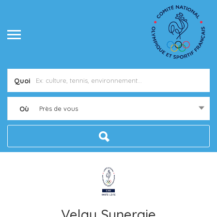
Quoi
Où
Près de vous
Velay Synergie