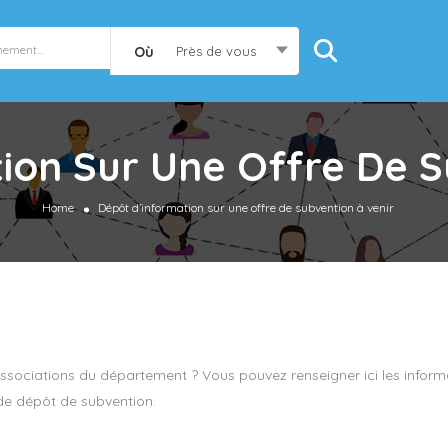
Où
Près de vous
ion Sur Une Offre De S
Home
Dépôt d’information sur une offre de subvention à venir
ociations du département ? Vous pouvez renseigner ici les informat
e de dépôt de subvention.