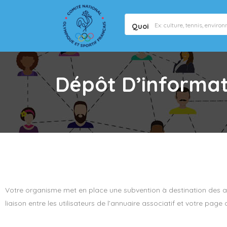
Quoi
Dépôt D’informat
Votre organisme met en place une subvention à destination des ass
liaison entre les utilisateurs de l’annuaire associatif et votre pag