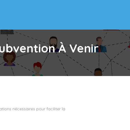
ubvention À Venir
ions nécessaires pour faciliter la