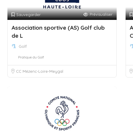
Prévisualiser
Sauvegarder
Association sportive (AS) Golf club
A
de L
Golf
Pratique du Golf
CC Mézenc-Loire-Meygal