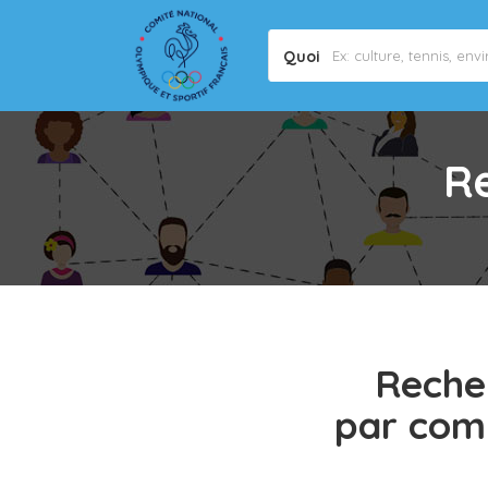
Quoi
R
Reche
par co