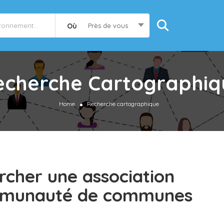
Où
Près de vous
echerche Cartographiq
Home
Recherche cartographique
rcher une association
mmunauté de communes