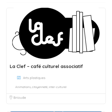
La Clef – café culturel associatif
Arts plastiques
Animations, citoyenneté, inter-culturel
Brioude