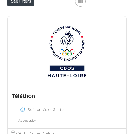
See Filters
Téléthon
Solidarités et Santé
Association
CA du Puy-en-Velay