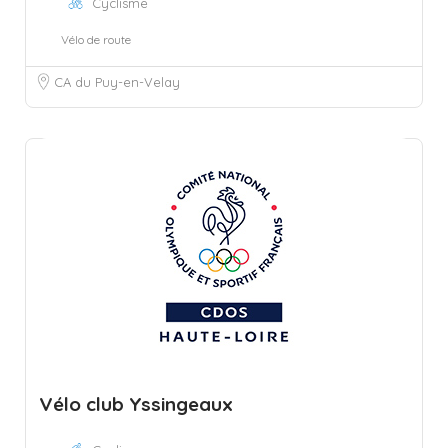
Cyclisme
Vélo de route
CA du Puy-en-Velay
Vélo club Yssingeaux