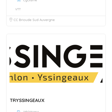
VTT
CC Brioude Sud Auvergne
TRYSSINGEAUX
Athlétisme