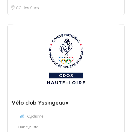
CC des Sucs
Vélo club Yssingeaux
Cyclisme
Club cycliste